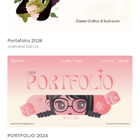
Portafolio 2026
@
Amarel García
PORTFOLIO 2024
@
Bảo Trân (yuiikunb)