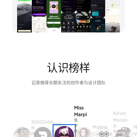
认识榜样
记录值得长期关注的创作者与设计团队
Miss
Kevin
Marpl
Moran
俄
1000DAY
Zalo
罗
加
Malina
M
韩
Estévez
斯
拿
Cosmica
V
国
西
·
大
·
捷
班
切
·
首
克
牙
列
多
尔
波
伦
韦
多
茨