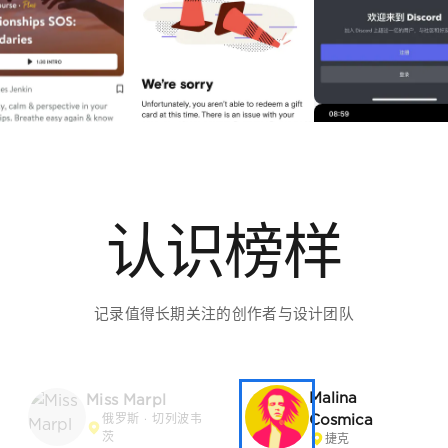
认识榜样
记录值得长期关注的创作者与设计团队
Malina
Miss Marpl
Cosmica
俄罗斯 · 切列波韦
茨
捷克