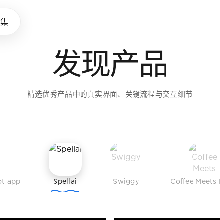
味养成所
品集
发现产品
助设计师拓展审美，建立判断
精选优秀产品中的真实界面、关键流程与交互细节
ot app
Spellai
Swiggy
Coffee Meets 