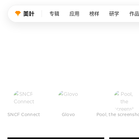
设计师的品
专辑
应用
榜样
研学
作
我们持续筛选优秀产品、创意作品与行业榜样，帮
免费注册
SNCF Connect
Glovo
Pool, the screensh