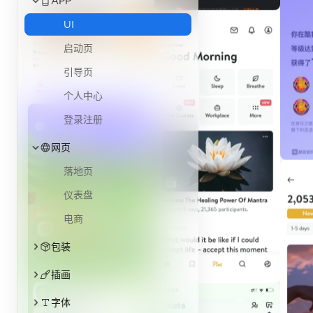
APP
UI
启动页
引导页
个人中心
登录注册
网页
落地页
仪表盘
电商
包装
插画
字体