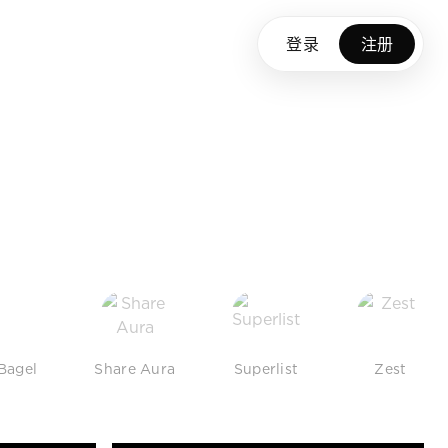
登录
注册
Bagel
Share Aura
Superlist
Zest