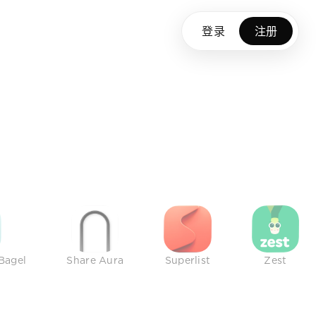
登录
注册
Bagel
Share Aura
Superlist
Zest