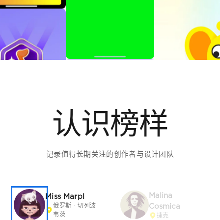
认识榜样
记录值得长期关注的创作者与设计团队
Malina
Miss Marpl
Cosmica
俄罗斯 · 切列波韦
茨
捷克