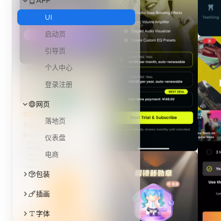
APP
UI
启动页
引导页
个人中心
登录注册
网页
落地页
仪表盘
电商
包装
插画
字体