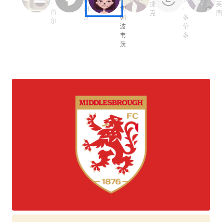
·
捷
班
切
·
首
克
牙
列
多
尔
波
伦
韦
多
茨