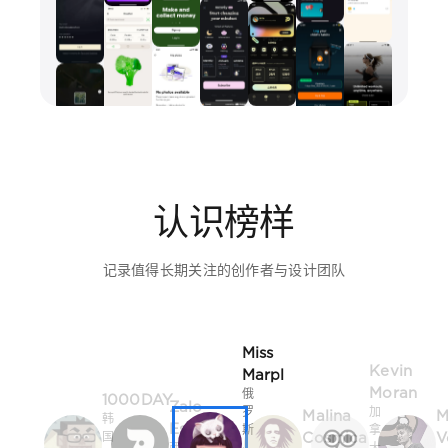
认识榜样
记录值得长期关注的创作者与设计团队
Miss
Kevin
Marpl
Moran
俄
1000DAY
Zalo
罗
加
Malina
M
韩
Estévez
斯
拿
Cosmica
V
国
西
·
大