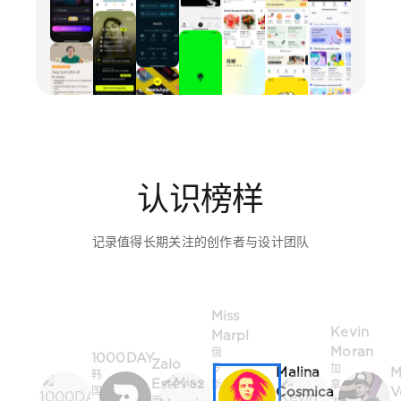
认识榜样
记录值得长期关注的创作者与设计团队
Miss
Kevin
Marpl
Moran
俄
1000DAY
Zalo
罗
加
Malina
M
韩
Estévez
斯
拿
Cosmica
V
国
西
·
大