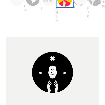
·
捷
班
切
·
首
克
牙
列
多
尔
波
伦
韦
多
茨