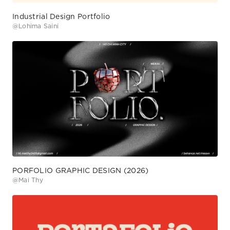
Industrial Design Portfolio
@
Lohima Saini
PORFOLIO GRAPHIC DESIGN (2026)
@
Mai Thy