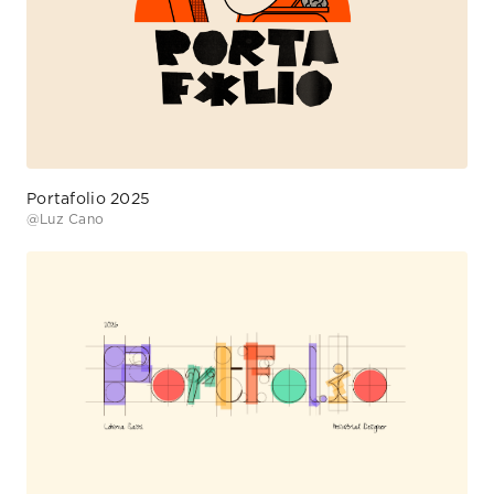
Portafolio 2025
@
Luz Cano