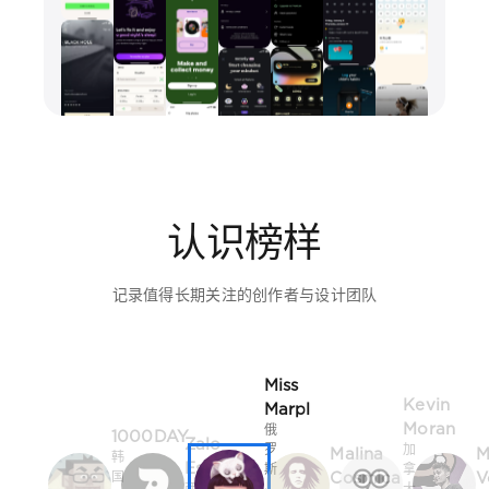
认识榜样
记录值得长期关注的创作者与设计团队
Miss
Kevin
Marpl
Moran
俄
1000DAY
Zalo
罗
加
Malina
M
韩
Estévez
斯
拿
Cosmica
V
国
西
·
大
·
捷
班
切
·
首
克
牙
列
多
尔
波
伦
韦
多
茨