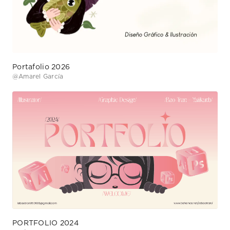
Portafolio 2026
@
Amarel García
PORTFOLIO 2024
@
Bảo Trân (yuiikunb)