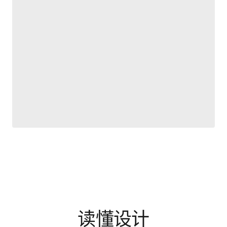
读懂设计
通过设计文章、案例拆解与方法专题，理解优秀设计背后的选择