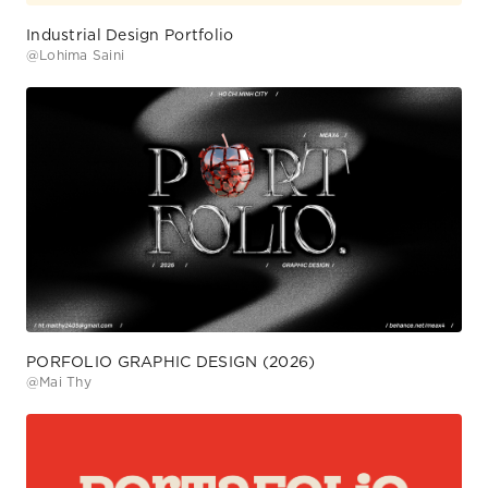
Industrial Design Portfolio
@
Lohima Saini
PORFOLIO GRAPHIC DESIGN (2026)
@
Mai Thy