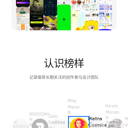
认识榜样
记录值得长期关注的创作者与设计团队
Miss
Kevin
Marpl
Moran
俄
1000DAY
Zalo
罗
加
Malina
M
韩
Estévez
斯
拿
Cosmica
V
国
西
·
大