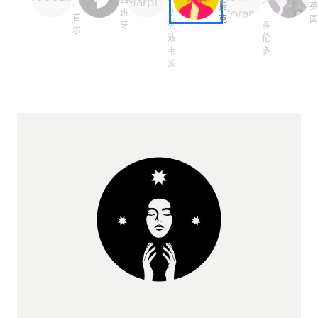
·
捷
班
切
·
首
克
牙
列
多
尔
波
伦
韦
多
茨