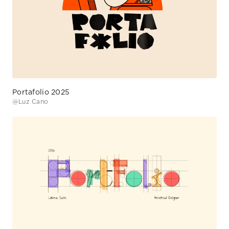
Portafolio 2025
@
Luz Cano