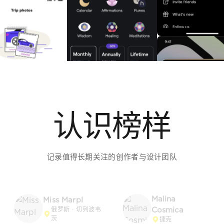
Miss Marpl
Cosmica
俄罗斯 · 切列波韦
茨
捷克