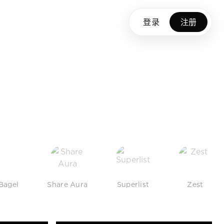
登录
注册
Bagel
Share Aura
Superlist
Zest