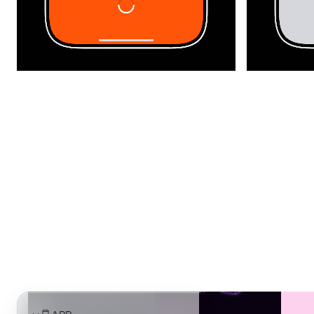
APP
UI
启动页
引导页
个人中心
登录注册
网页
落地页
仪表盘
电商
包装
插画