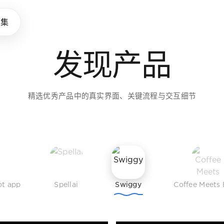
味养成所
品集
发现产品
助设计师拓展审美，建立判断
精选优秀产品中的真实界面、关键流程与交互细节
ot app
Spellai
Swiggy
Coffee Meets 