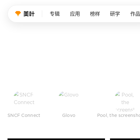
设计师的品
专辑
应用
榜样
研学
作
我们持续筛选优秀产品、创意作品与行业榜样，帮
免费注册
SNCF Connect
Glovo
Pool, the screensh