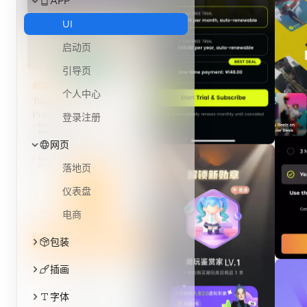
APP
UI
启动页
引导页
个人中心
登录注册
网页
落地页
仪表盘
电商
包装
插画
字体