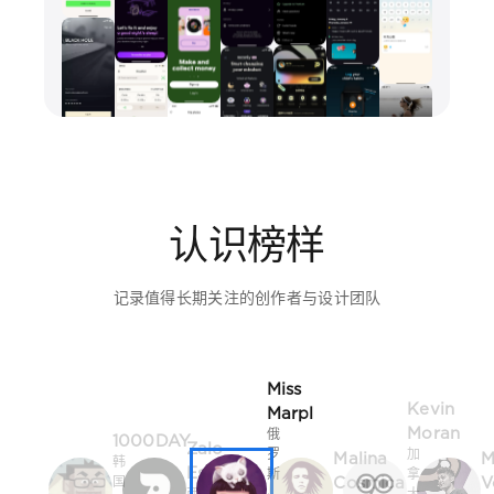
认识榜样
记录值得长期关注的创作者与设计团队
Miss
Kevin
Marpl
Moran
俄
1000DAY
Zalo
罗
加
Malina
M
韩
Estévez
斯
拿
Cosmica
V
国
西
·
大
·
捷
班
切
·
首
克
牙
列
多
尔
波
伦
韦
多
茨