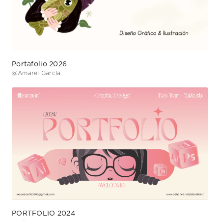
Portafolio 2026
@
Amarel García
PORTFOLIO 2024
@
Bảo Trân (yuiikunb)