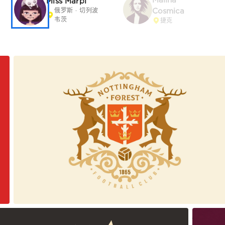
认识榜样
记录值得长期关注的创作者与设计团队
Malina
Miss Marpl
Cosmica
俄罗斯 · 切列波韦
茨
捷克