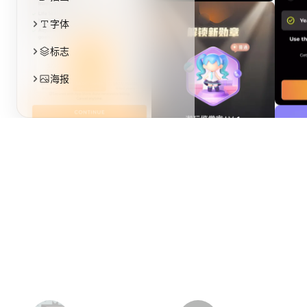
APP
UI
启动页
引导页
个人中心
登录注册
网页
落地页
仪表盘
电商
包装
插画
字体