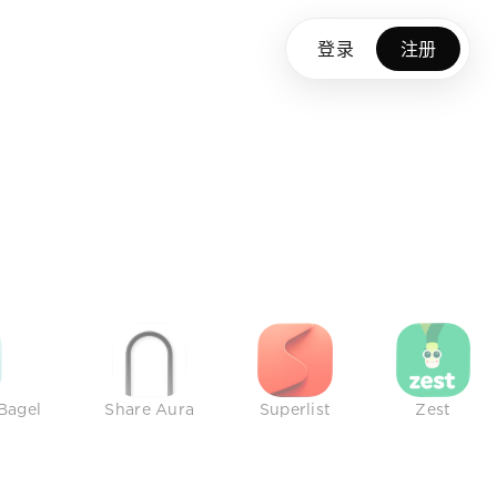
登录
注册
Bagel
Share Aura
Superlist
Zest