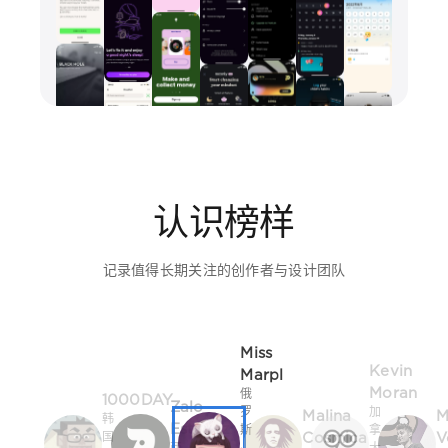
认识榜样
记录值得长期关注的创作者与设计团队
Miss
Kevin
Marpl
Moran
俄
1000DAY
Zalo
罗
加
Malina
M
韩
Estévez
斯
拿
Cosmica
V
国
西
·
大