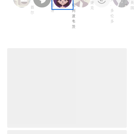
·
捷
班
切
·
首
克
牙
列
多
尔
波
伦
韦
多
茨