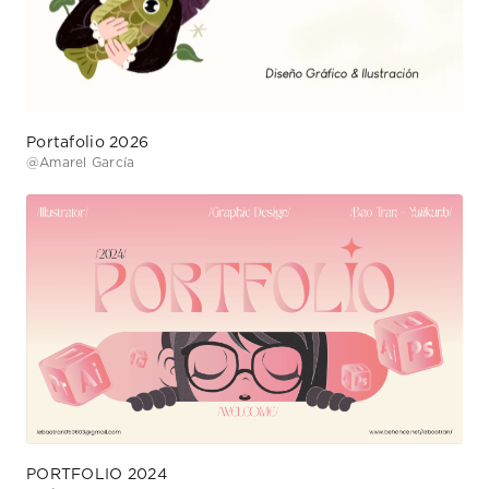
Portafolio 2026
@
Amarel García
PORTFOLIO 2024
@
Bảo Trân (yuiikunb)