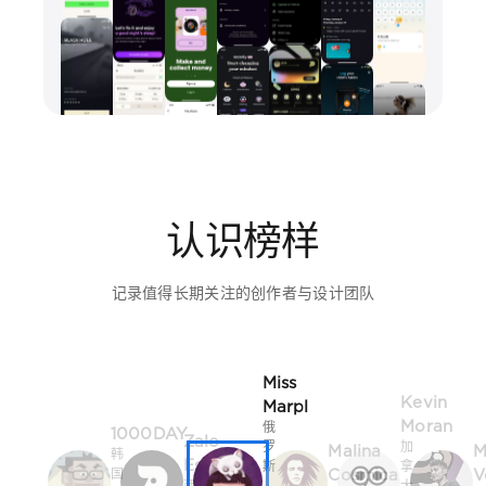
认识榜样
记录值得长期关注的创作者与设计团队
Miss
Kevin
Marpl
Moran
俄
1000DAY
Zalo
罗
加
Malina
M
韩
Estévez
斯
拿
Cosmica
V
国
西
·
大
·
捷
班
切
·
首
克
牙
列
多
尔
波
伦
韦
多
茨