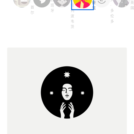
·
捷
班
切
·
首
克
牙
列
多
尔
波
伦
韦
多
茨