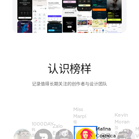
认识榜样
记录值得长期关注的创作者与设计团队
Miss
Kevin
Marpl
Moran
俄
1000DAY
Zalo
罗
加
Malina
M
韩
Estévez
斯
拿
Cosmica
V
国
西
·
大