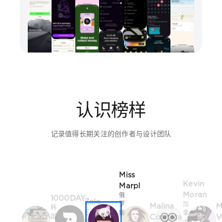
认识榜样
记录值得长期关注的创作者与设计团队
Miss
Kevin
Marpl
Moran
俄
1000DAY
Zalo
罗
加
Malina
M
韩
Estévez
斯
拿
Cosmica
V
国
西
·
大
·
捷
班
切
·
首
克
牙
列
多
尔
波
伦
韦
多
茨