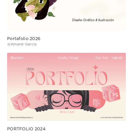
Portafolio 2026
@
Amarel García
PORTFOLIO 2024
@
Bảo Trân (yuiikunb)