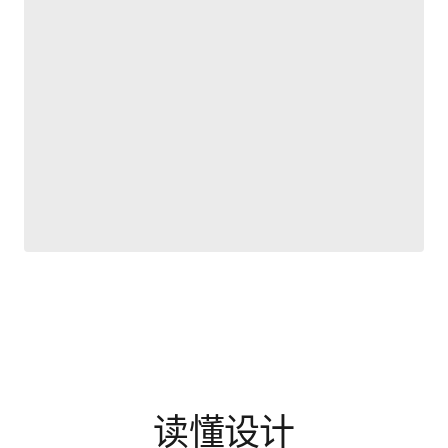
读懂设计
通过设计文章、案例拆解与方法专题，理解优秀设计背后的选择