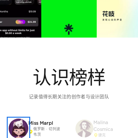
Miss Marpl
Cosmica
俄罗斯 · 切列波
韦茨
捷克