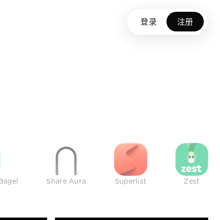
登录
注册
Bagel
Share Aura
Superlist
Zest