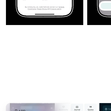
APP
UI
启动页
引导页
个人中心
登录注册
网页
落地页
仪表盘
电商
包装
插画