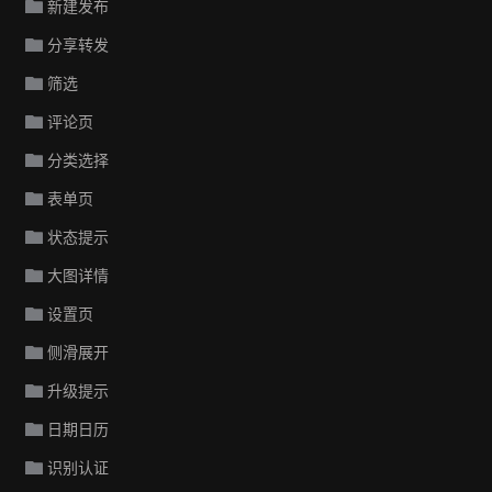
新建发布
分享转发
筛选
评论页
分类选择
表单页
状态提示
大图详情
设置页
侧滑展开
升级提示
日期日历
识别认证