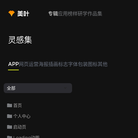
专辑
应用
榜样
研学
作品集
灵感集
APP
网页
运营
海报
插画
标志
字体
包装
图标
其他
全部
首页
个人中心
启动页
Loading动图