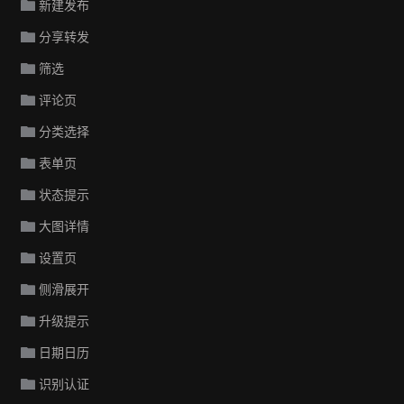
新建发布
分享转发
筛选
评论页
分类选择
表单页
状态提示
大图详情
设置页
侧滑展开
升级提示
日期日历
识别认证