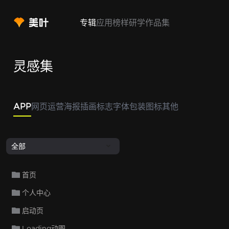
专辑
应用
榜样
研学
作品集
灵感集
APP
网页
运营
海报
插画
标志
字体
包装
图标
其他
全部
首页
个人中心
启动页
Loading动图