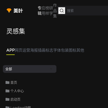
作
专
应
榜
研
品
辑
用
样
学
集
灵感集
APP
网页
运营
海报
插画
标志
字体
包装
图标
其他
全部
首页
个人中心
启动页
Loading动图