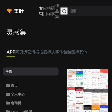
作
专
应
榜
研
品
辑
用
样
学
集
灵感集
APP
网页
运营
海报
插画
标志
字体
包装
图标
其他
全部
京东金融
京东金
首页
个人中心
京东金融
京东金融
京东金融
京东金
启动页
Loading动图