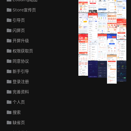
京东金融
Store宣传页
引导页
京东金
闪屏页
开屏升级
度小满
京东金融
权限获取页
度小满金融
度小满金融
同意协议
度小满金融
新手引导
度小满
登录注册
完善资料
个人页
搜索
缺省页