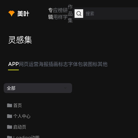
作
专
应
榜
研
品
辑
用
样
学
集
灵感集
APP
网页
运营
海报
插画
标志
字体
包装
图标
其他
全部
首页
个人中心
启动页
Loading动图