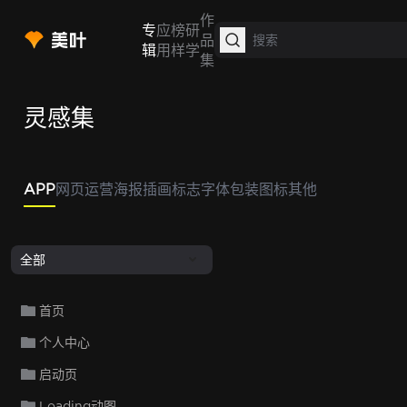
作
专
应
榜
研
品
辑
用
样
学
集
灵感集
APP
网页
运营
海报
插画
标志
字体
包装
图标
其他
全部
首页
个人中心
启动页
Loading动图