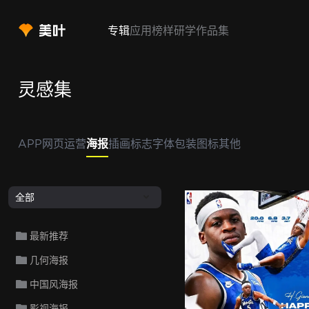
专辑
应用
榜样
研学
作品集
灵感集
APP
网页
运营
海报
插画
标志
字体
包装
图标
其他
全部
最新推荐
几何海报
中国风海报
影视海报