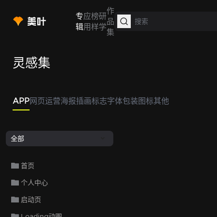
作
专
应
榜
研
品
辑
用
样
学
集
灵感集
APP
网页
运营
海报
插画
标志
字体
包装
图标
其他
全部
首页
个人中心
启动页
Loading动图