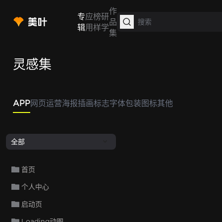
作
专
应
榜
研
品
辑
用
样
学
集
灵感集
APP
网页
运营
海报
插画
标志
字体
包装
图标
其他
全部
首页
个人中心
启动页
Loading动图