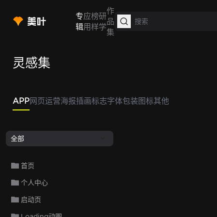
作
专
应
榜
研
品
辑
用
样
学
集
灵感集
APP
网页
运营
海报
插画
标志
字体
包装
图标
其他
全部
首页
个人中心
启动页
Loading动图