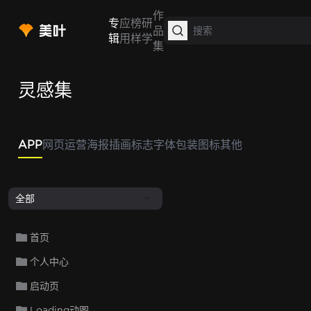
作
专
应
榜
研
品
辑
用
样
学
集
灵感集
APP
网页
运营
海报
插画
标志
字体
包装
图标
其他
全部
首页
个人中心
启动页
Loading动图