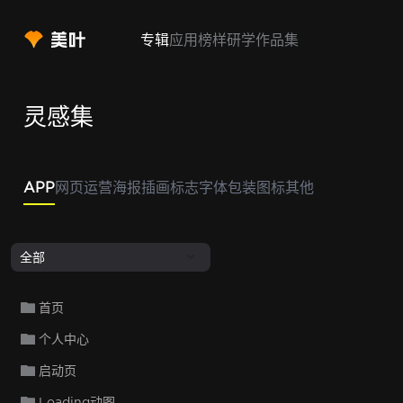
专辑
应用
榜样
研学
作品集
灵感集
APP
网页
运营
海报
插画
标志
字体
包装
图标
其他
全部
首页
个人中心
启动页
Loading动图