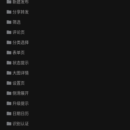
新建发布
分享转发
筛选
评论页
分类选择
表单页
状态提示
大图详情
设置页
侧滑展开
升级提示
日期日历
识别认证