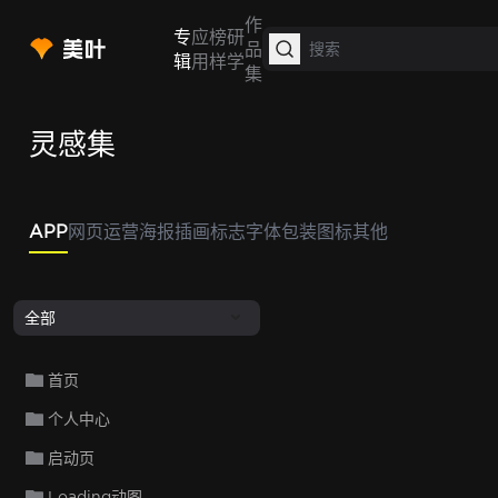
作
专
应
榜
研
品
辑
用
样
学
集
灵感集
APP
网页
运营
海报
插画
标志
字体
包装
图标
其他
全部
首页
个人中心
启动页
Loading动图