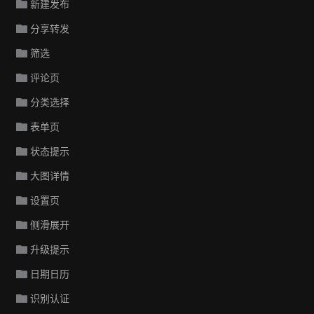
新建发布
分享转发
筛选
评论页
分类选择
表单页
状态提示
大图详情
设置页
侧滑展开
升级提示
日期日历
识别认证