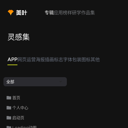
专辑
应用
榜样
研学
作品集
灵感集
APP
网页
运营
海报
插画
标志
字体
包装
图标
其他
全部
首页
个人中心
启动页
Loading动图