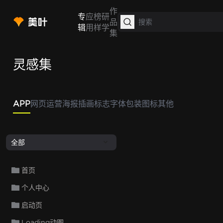
作
专
应
榜
研
品
辑
用
样
学
集
灵感集
APP
网页
运营
海报
插画
标志
字体
包装
图标
其他
全部
首页
个人中心
启动页
Loading动图