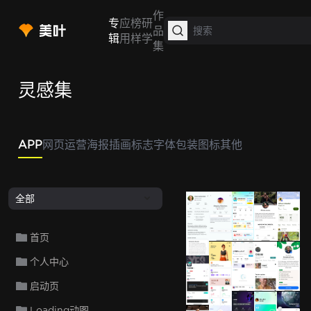
作
专
应
榜
研
品
辑
用
样
学
集
灵感集
APP
网页
运营
海报
插画
标志
字体
包装
图标
其他
全部
Al
Aura
Alo M
首页
Aura
个人中心
小宇宙
Insigh
H
启动页
Loading动图