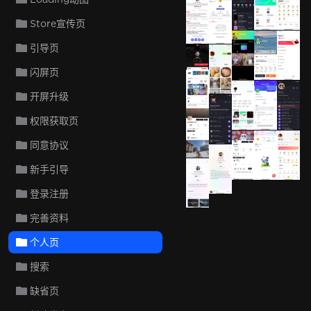
QQ音
Eve 大姨妈日历
Eve 大姨妈日历
Store宣传页
引导页
Huddles
遥望
G
闪屏页
咔咔
Jump
开屏升级
TIYA
Fishbo
W
权限获取页
Wisdom
滑呗
同意协议
滑呗
有道乐
新手引导
Aura
Aura
登录注册
完善资料
个人页
搜索
缺省页