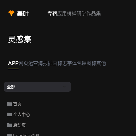
专辑
应用
榜样
研学
作品集
灵感集
APP
网页
运营
海报
插画
标志
字体
包装
图标
其他
全部
首页
个人中心
启动页
Loading动图