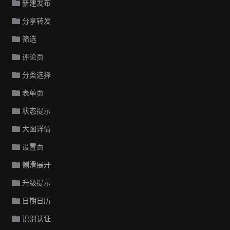
新建发布
分享转发
筛选
评论页
分类选择
表单页
状态提示
大图详情
设置页
侧滑展开
升级提示
日期日历
识别认证