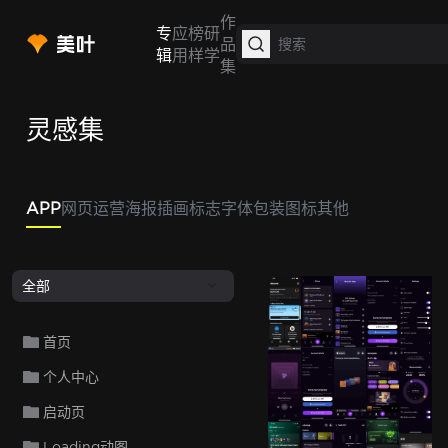
作
专
应
榜
研
品
辑
用
样
学
集
灵感集
APP
网页
运营
海报
插画
标志
字体
包装
图标
其他
全部
Loóna
Loóna
Loóna
L
首页
个人中心
Loóna
Loóna
Loóna
Loóna
L
启动页
Loading动图