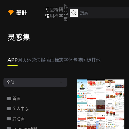
作
专
应
榜
研
品
辑
用
样
学
集
灵感集
APP
网页
运营
海报
插画
标志
字体
包装
图标
其他
全部
DoorDash
DoorDash
DoorD
D
首页
个人中心
DoorDash
DoorDash
DoorDash
DoorD
启动页
D
Loading动图