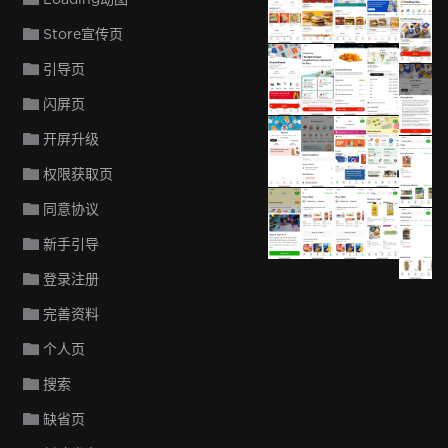
DoorDash
DoorDash
DoorDash
DoorD
D
Store宣传页
引导页
DoorDash
DoorDash
DoorDash
DoorD
闪屏页
D
开屏升级
DoorDash
DoorDash
Instacart
Instac
权限获取页
In
同意协议
Instacart
Instacart
Instacart
Instac
新手引导
In
登录注册
完善资料
个人页
搜索
缺省页