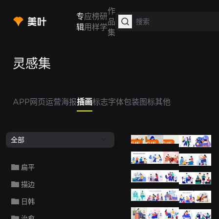
作
专
应
榜
研
品
辑
用
样
学
集
灵感集
APP
网页
运营
海报
插画
标志
字体
包装
图标
其他
Dani Montesinos
Dani Montesino
Dani Monte
Susham
S
全部
Sushama Patel
Sushama Patel
Sushama Pa
Susham
S
扁平
Sushama Patel
Sushama Patel
Sushama Pa
Susham
S
描边
Sushama Patel
Sushama Patel
Sushama Pa
Susham
S
日韩
Sushama Patel
Sushama Patel
Sushama Pa
Susham
S
治愈