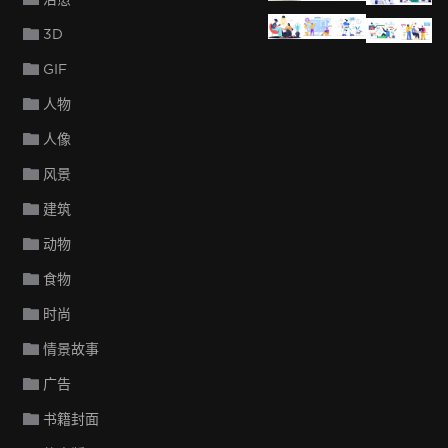
Sushama Patel
Nikita_Krushko
Nikita_Kr
Nikit
N
3D
GIF
人物
人像
风景
建筑
动物
食物
时尚
情景故事
广告
书籍封面