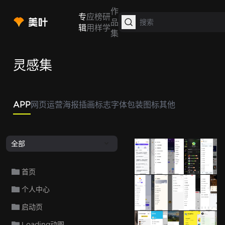
作
专
应
榜
研
品
辑
用
样
学
集
灵感集
APP
网页
运营
海报
插画
标志
字体
包装
图标
其他
全部
智谱清言
圆周旅迹
比心
H
首页
个人中心
Lyft
遥望
PartyChat
Jump
盯
启动页
Loading动图