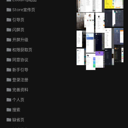
Aura
Three
Via
Store宣传页
引导页
APP优秀
闪屏页
开屏升级
权限获取页
同意协议
新手引导
登录注册
完善资料
个人页
搜索
缺省页