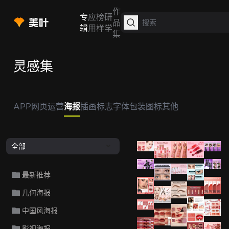
作
专
应
榜
研
品
辑
用
样
学
集
灵感集
APP
网页
运营
海报
插画
标志
字体
包装
图标
其他
全部
最新推荐
几何海报
中国风海报
影视海报