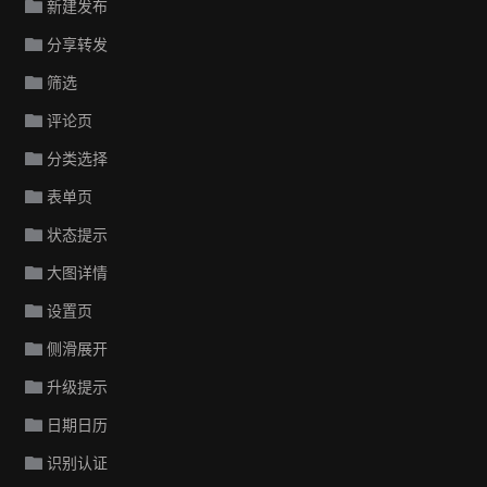
新建发布
分享转发
筛选
评论页
分类选择
表单页
状态提示
大图详情
设置页
侧滑展开
升级提示
日期日历
识别认证