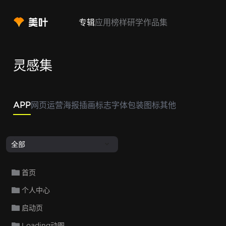
专辑
应用
榜样
研学
作品集
灵感集
APP
网页
运营
海报
插画
标志
字体
包装
图标
其他
全部
首页
个人中心
启动页
Loading动图