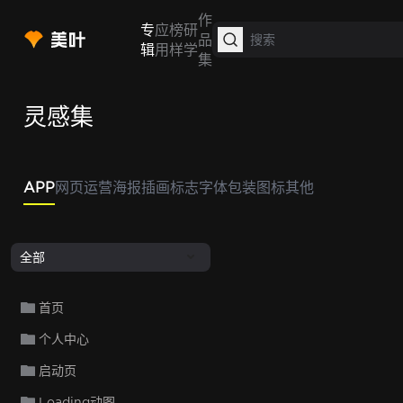
作
专
应
榜
研
品
辑
用
样
学
集
灵感集
APP
网页
运营
海报
插画
标志
字体
包装
图标
其他
全部
首页
个人中心
启动页
Loading动图