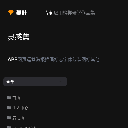
专辑
应用
榜样
研学
作品集
灵感集
APP
网页
运营
海报
插画
标志
字体
包装
图标
其他
全部
首页
个人中心
启动页
Loading动图