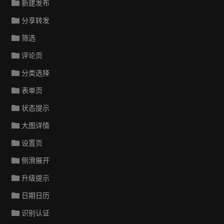
新建发布
分享转发
筛选
评论页
分类选择
表单页
状态提示
大图详情
设置页
侧滑展开
升级提示
日期日历
识别认证