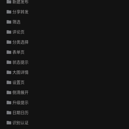
新建发布
分享转发
筛选
评论页
分类选择
表单页
状态提示
大图详情
设置页
侧滑展开
升级提示
日期日历
识别认证