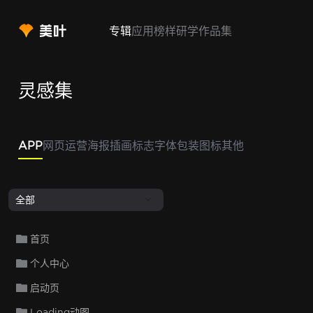
专辑
应用
榜样
研学
作品集
灵感集
APP
网页
运营
海报
插画
标志
字体
包装
图标
其他
全部
首页
个人中心
启动页
Loading动图