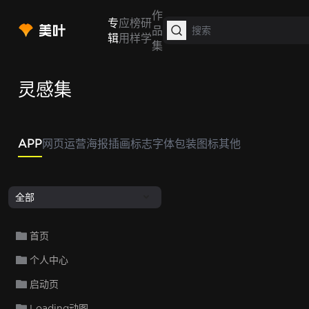
作
专
应
榜
研
品
辑
用
样
学
集
灵感集
APP
网页
运营
海报
插画
标志
字体
包装
图标
其他
全部
首页
个人中心
启动页
Loading动图