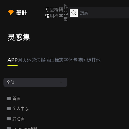
作
专
应
榜
研
品
辑
用
样
学
集
灵感集
APP
网页
运营
海报
插画
标志
字体
包装
图标
其他
全部
首页
个人中心
启动页
Loading动图