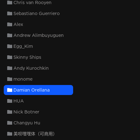
Chris van Rooyen
Sebastiano Guerriero
Alex
Andrew Alimbuyuguen
Egg_Kim
Skinny Ships
Andy Kurochkin
monome
Damian Orellana
HUA
Nick Botner
Changyu Hu
美呗嘿嘿体（可商用）