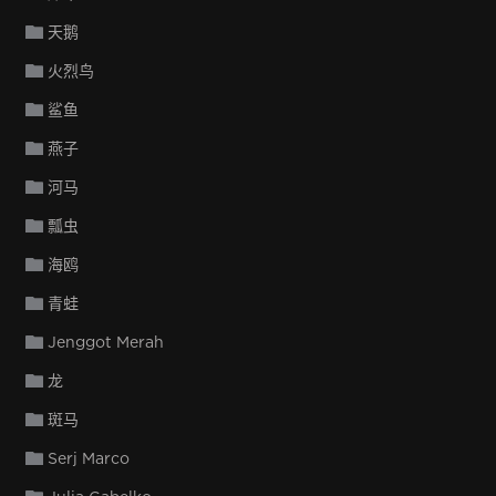
天鹅
火烈鸟
鲨鱼
燕子
河马
瓢虫
海鸥
青蛙
Jenggot Merah
龙
斑马
Serj Marco