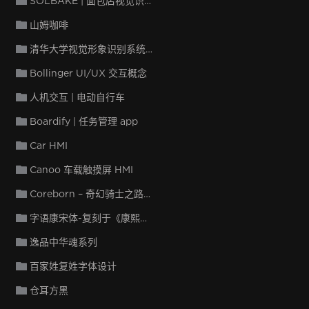
SOLBAKE | 面包店视觉识别设计
山姆咖啡
清华大学视觉形象识别系统手册
Bollinger UI/UX 交互概念
人机交互 | 电动自行车
Boardify | 任务管理 app
Car HMI
Canoo 车载触摸屏 HMI
Coreborn – 奇幻骑士之路（3D 模型和武器）
字语康宋体-复刻于《康熙字典》
逸品中华魂系列
百家姓复姓字体设计
仓耳方黑