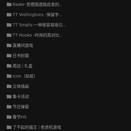
Rader-受德国道路启发的字体
TT Wellingtons -保留字母手写起源的感觉
TT Smalls-一种很容易吸引注意力的装饰字体
TT Nooks -时尚的高对比度衬线，带有轻微的自我中心感
直播间游戏
日书封面
周边 | 礼盒
icon（贴纸）
立体插画
集卡活动
节日弹窗
春节H5
了不起的猫王 | 老虎机游戏