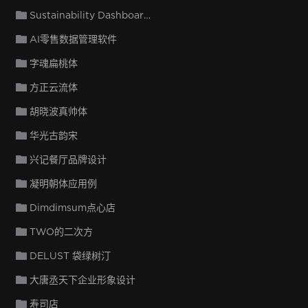
Sustainability Dashboard Design
AI零售数据管理软件
字魂扁桃体
方正云流体
胡晓波真帅体
华光古韵宋
兴记餐厅品牌设计
凝明朝体应用例
Dimdimsum点心店
TWO的二次方
DELUST 袋绿树汀
大唐丞天下企业形象设计
寿司店