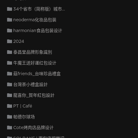
34个省市（简称版）城市字体设计
neoderma化妆品包装
harmonian食品包装设计
2024
泰昌堂品牌形象識別
牛魔王送好運红包设计
菇friends_台味珍品禮盒
台灣茶小禮盒設計
龍喜你_賀年紅包設計
PT | Café
帕德尔球场
Cote烤肉店品牌设计