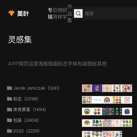
作
专
应
榜
研
品
辑
用
样
学
集
灵感集
APP
网页
运营
海报
插画
标志
字体
包装
图标
其他
Jacek Janiczak（1241）
标志（2398）
体育赛事（1494）
包装（2404）
2022（2229）