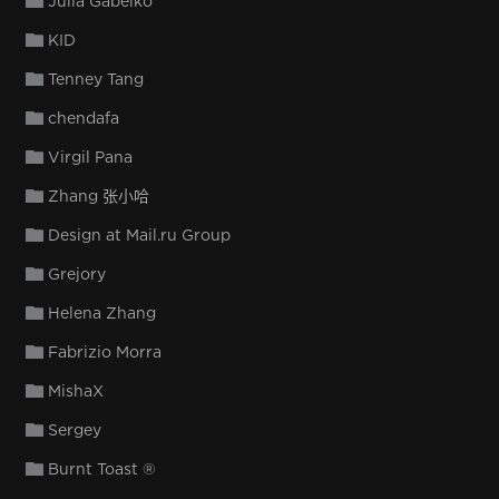
Julia Gabelko
KID
Tenney Tang
chendafa
Virgil Pana
Zhang 张小哈
Design at Mail.ru Group
Grejory
Helena Zhang
Fabrizio Morra
MishaX
Sergey
Burnt Toast ®