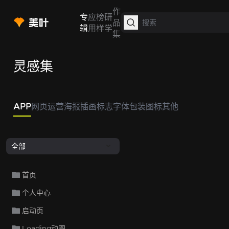
作
专
应
榜
研
品
辑
用
样
学
集
灵感集
APP
网页
运营
海报
插画
标志
字体
包装
图标
其他
全部
首页
个人中心
启动页
Loading动图