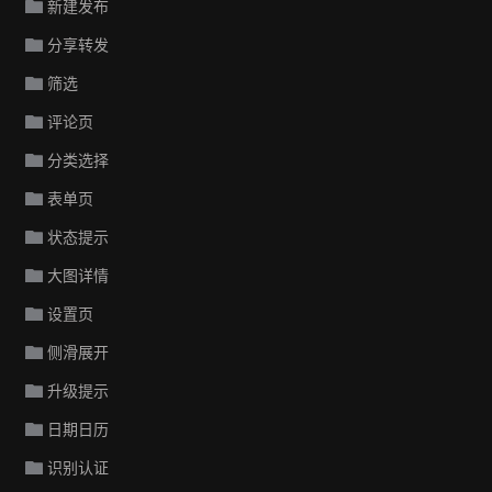
新建发布
分享转发
筛选
评论页
分类选择
表单页
状态提示
大图详情
设置页
侧滑展开
升级提示
日期日历
识别认证