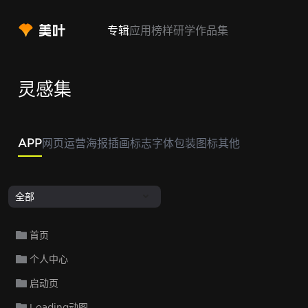
专辑
应用
榜样
研学
作品集
灵感集
APP
网页
运营
海报
插画
标志
字体
包装
图标
其他
全部
首页
个人中心
启动页
Loading动图