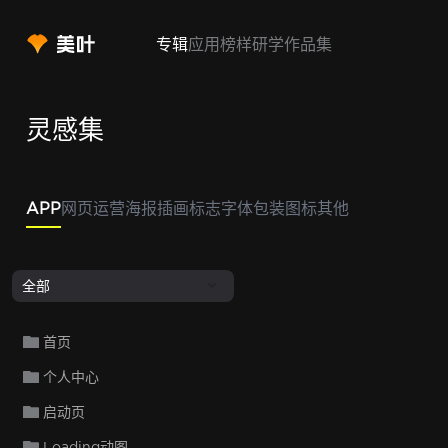
专辑
应用
榜样
研学
作品集
灵感集
APP
网页
运营
海报
插画
标志
字体
包装
图标
其他
全部
首页
个人中心
启动页
Loading动图