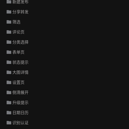
新建发布
分享转发
筛选
评论页
分类选择
表单页
状态提示
大图详情
设置页
侧滑展开
升级提示
日期日历
识别认证