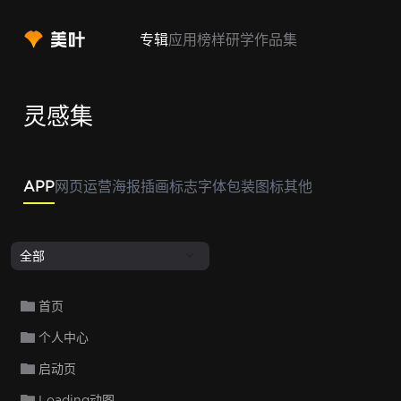
专辑
应用
榜样
研学
作品集
灵感集
APP
网页
运营
海报
插画
标志
字体
包装
图标
其他
全部
首页
个人中心
启动页
Loading动图