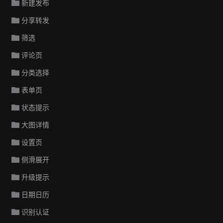
新建发布
分享转发
筛选
评论页
分类选择
表单页
状态提示
大图详情
设置页
侧滑展开
升级提示
日期日历
识别认证