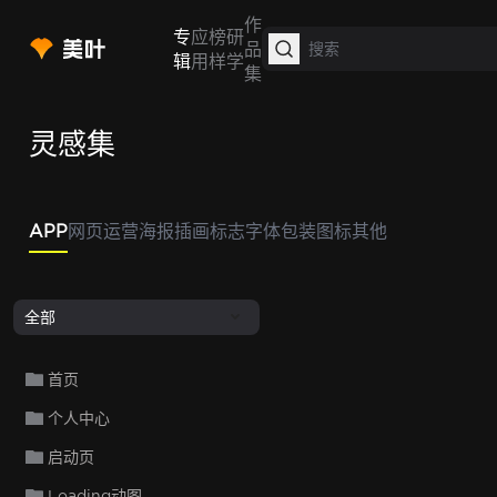
作
专
应
榜
研
品
辑
用
样
学
集
灵感集
APP
网页
运营
海报
插画
标志
字体
包装
图标
其他
全部
首页
个人中心
启动页
Loading动图